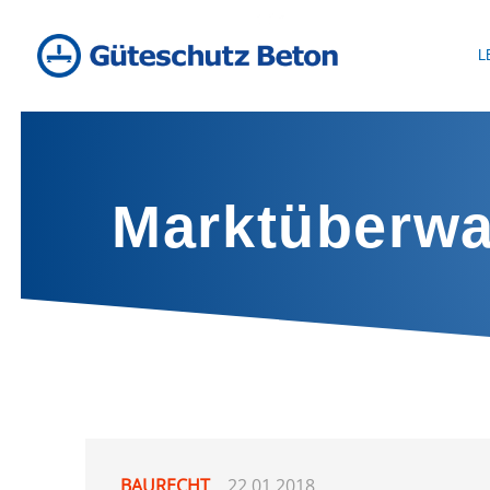
L
Marktüberw
BAURECHT
22.01.2018