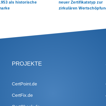
953 als historische
neuer Zertifikatstyp zur
marke
zirkulären Wertschöpfun
PROJEKTE
CertPoint.de
CertFix.de